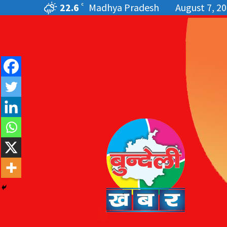
22.6
Madhya Pradesh
August 7, 2
C