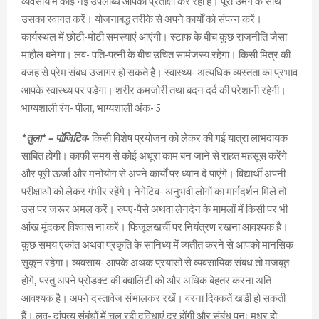
व्यवसाय में कोई नई उपलब्धि आपकी प्रतीक्षा कर रही हैं। पूरी उमंग के साथ
उसका स्वागत करें। योजनाबद्ध तरीके से अपने कार्यों को संपन्न करें।
कार्यस्थल में छोटी-मोटी समस्याएं आएंगी। स्टाफ के बीच कुछ राजनीति जैसा
माहौल बनेगा। लव- पति-पत्नी के बीच उचित सामंजस्य रहेगा। किसी मित्र की
वजह से प्रेम संबंध उजागर हो सकते हैं। स्वास्थ्य- अत्यधिक व्यस्तता का प्रभाव
आपके स्वास्थ्य पर पड़ेगा। शरीर कमजोरी तथा बदन दर्द की परेशानी रहेगी।
भाग्यशाली रंग- पीला, भाग्यशाली अंक- 5
*तुला* – पॉजिटिव-
किसी विशेष प्रयोजन को लेकर की गई यात्रा लाभदायक
साबित होगी। काफी समय से कोई अधूरा काम बन जाने से राहत महसूस करेंगे
और पूरी ऊर्जा और मनोयोग से अपने कार्यों पर ध्यान दे पाएंगे। विद्यार्थी अपनी
परीक्षाओं को लेकर गंभीर रहेंगे। नेगेटिव- अनुभवी लोगों का मार्गदर्शन मिले तो
उस पर जरूर अमल करें। रुपए-पैसे अथवा लेनदेन के मामलों में किसी पर भी
आंख मूंदकर विश्वास ना करें। फिजूलखर्ची पर नियंत्रण रखना आवश्यक है।
कुछ समय एकांत अथवा प्रकृति के सानिध्य में व्यतीत करने से आपको मानसिक
सुकून रहेगा। व्यवसाय- आपके अथक प्रयासों से व्यवसायिक संबंध तो मजबूत
होंगे, परंतु अपने प्रोडक्ट की क्वालिटी को और अधिक बेहतर करना अति
आवश्यक है। अपने दस्तावेज संभालकर रखें। वरना दिक्कतें खड़ी हो सकती
हैं। लव- दांपत्य संबंधों में चल रही दुविधाएं दूर होंगी और संबंध पुनः मधुर हो