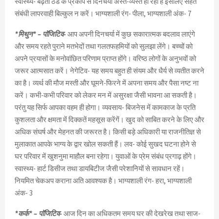
स्वास्थ्य- बढ़ती ठंड के प्रकोप से दिनचर्या अस्त-व्यस्त हो रही है इसलिए सेहत
संबंधी लापरवाही बिल्कुल न करें। भाग्यशाली रंग- पीला, भाग्यशाली अंक- 7
*मिथुन* – पॉजिटिव-
आप अपनी दिनचर्या में कुछ सकारात्मक बदलाव लाएंगे
और समय रहते पुराने मतभेदों तथा गलतफहमियों को सुलझा लेंगे। बच्चों को
अपने प्रयासों के मनोवांछित परिणाम प्राप्त होंगे। वरिष्ठ लोगों के अनुभवों को
जरूर आत्मसात करें। नेगेटिव- यह समय बहुत ही संयम और धैर्य से व्यतीत करने
का है। व्यर्थ की मौज मस्ती और घूमने-फिरने में अपना समय और पैसा नष्ट ना
करें। कभी-कभी परिवार को लेकर मन में असुरक्षा जैसी भावना आ सकती है।
परंतु यह सिर्फ आपका वहम ही होगा। व्यवसाय- बिजनेस में कामकाज के प्रति
कुशलता और क्षमता में दिक्कतें महसूस करेंगें। खुद को साबित करने के लिए और
अधिक संघर्ष और मेहनत की जरूरत है। किसी बड़े अधिकारी या राजनीतिज्ञ से
मुलाकात आपके भाग्य के द्वार खोल सकती हैं। लव- कोई सुखद घटना होने से
घर परिवार में खुशनुमा माहौल बना रहेगा। युवाओं के प्रेम संबंध प्रगाढ़ होंगे।
स्वास्थ्य- हार्ट डिसीज तथा डायबिटीज जैसी परेशानियों से सावधान रहें।
नियमित चेकअप कराना अति आवश्यक है। भाग्यशाली रंग- हरा, भाग्यशाली
अंक- 3
*कर्क* – पॉजिटिव-
आज दिन का अधिकतम समय घर की देखरेख तथा साज-